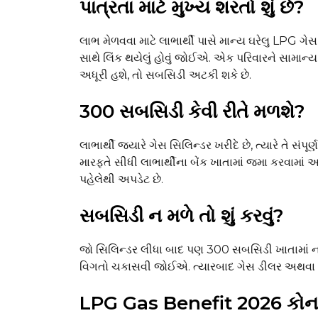
પાત્રતા માટે મુખ્ય શરતો શું છે?
લાભ મેળવવા માટે લાભાર્થી પાસે માન્ય ઘરેલુ LPG ગેસ
સાથે લિંક થયેલું હોવું જોઈએ. એક પરિવારને સામા
અધૂરી હશે, તો સબસિડી અટકી શકે છે.
₹300 સબસિડી કેવી રીતે મળશે?
લાભાર્થી જ્યારે ગેસ સિલિન્ડર ખરીદે છે, ત્યારે તે સં
મારફતે સીધી લાભાર્થીના બેંક ખાતામાં જમા કરવામ
પહેલેથી અપડેટ છે.
સબસિડી ન મળે તો શું કરવું?
જો સિલિન્ડર લીધા બાદ પણ ₹300 સબસિડી ખાતામાં ન
વિગતો ચકાસવી જોઈએ. ત્યારબાદ ગેસ ડીલર અથવા સ્થ
LPG Gas Benefit 2026 કોના 