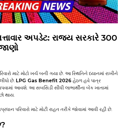
તાવાર અપડેટ: રાજ્ય સરકારે ₹300
 જાણો
વારો માટે મોટો ખર્ચ બની ગયા છે. આ સ્થિતિને ધ્યાનમાં રાખીને
લીધો છે.
LPG Gas Benefit 2026
હેઠળ હવે પાત્ર
વામાં આવશે. આ સબસિડી સીધી લાભાર્થીના બેંક ખાતામાં
છો થાય.
રધાન પરિવારો માટે મોટી રાહત તરીકે જોવામાં આવી રહી છે.
ે?