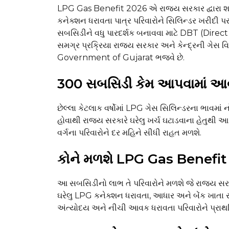
LPG Gas Benefit 2026 એ રાજ્ય સરકાર દ્વારા શર
કનેક્શન ધરાવતા પાત્ર પરિવારોને સિલિન્ડર ખરીદ
સબસિડીને વધુ પારદર્શક બનાવવા માટે DBT (Direct
સમગ્ર પ્રક્રિયા રાજ્ય સરકાર અને કેન્દ્રની ગેસ વિ
Government of Gujarat ભજવે છે.
₹300 સબસિડી કેમ આપવામાં આ
છેલ્લા કેટલાક વર્ષોમાં LPG ગેસ સિલિન્ડરના ભાવમાં
હોવાથી રાજ્ય સરકારે ઘરેલુ ખર્ચ ઘટાડવાના હેતુથ
વર્ગના પરિવારોને દર મહિને સીધી રાહત મળશે.
કોને મળશે LPG Gas Benefit
આ સબસિડીનો લાભ તે પરિવારોને મળશે જે રાજ્ય સરકારના
ઘરેલુ LPG કનેક્શન ધરાવતા, આધાર અને બેંક ખાતા સ
અંત્યોદય અને નીચી આવક ધરાવતા પરિવારોને પ્રાથ