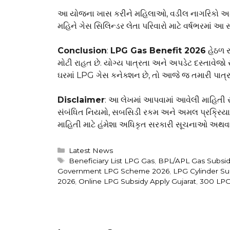
આ યોજના ખાસ કરીને મહિલાઓ, વડીલ નાગરિકો અને 
મહિને ગેસ સિલિન્ડર લેતા પરિવારો માટે વર્ષભરમાં
Conclusion
:
LPG Gas Benefit 2026
હેઠળ ર
મોટી રાહત છે. યોગ્ય પાત્રતા અને અપડેટ દસ્તાવેજ
ઘરમાં LPG ગેસ કનેક્શન છે, તો આજે જ તમારી પાત્રત
Disclaimer
: આ લેખમાં આપવામાં આવેલી માહિતી
સંબંધિત નિયમો, સબસિડી રકમ અને અમલ પ્રક્રિયા 
માહિતી માટે હંમેશા અધિકૃત સરકારી સૂચનાઓ અથવા
Categories
Latest News
Tags
Beneficiary List LPG Gas
,
BPL/APL Gas Subsid
Government LPG Scheme 2026
,
LPG Cylinder Su
2026
,
Online LPG Subsidy Apply Gujarat
,
₹300 LPG