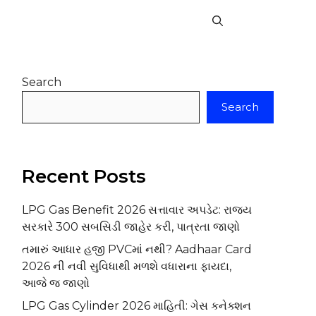
Search
Search
Recent Posts
LPG Gas Benefit 2026 સત્તાવાર અપડેટ: રાજ્ય
સરકારે ₹300 સબસિડી જાહેર કરી, પાત્રતા જાણો
તમારું આધાર હજી PVCમાં નથી? Aadhaar Card
2026 ની નવી સુવિધાથી મળશે વધારાના ફાયદા,
આજે જ જાણો
LPG Gas Cylinder 2026 માહિતી: ગેસ કનેક્શન