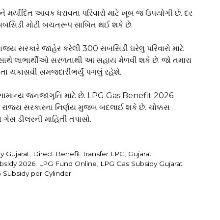
મર્યાદિત આવક ધરાવતા પરિવારો માટે ખૂબ જ ઉપયોગી છે. દર
 આ સબસિડી મોટી બચતરૂપ સાબિત થઈ શકે છે.
ાજ્ય સરકારે જાહેર કરેલી ₹300 સબસિડી ઘરેલુ પરિવારો માટે
ો સાથે લાભાર્થીઓ સરળતાથી આ સહાય મેળવી શકે છે. જો તમારા
ા ચકાસવી સમજદારીભર્યું પગલું રહેશે.
 સામાન્ય જનજાગૃતિ માટે છે. LPG Gas Benefit 2026
રાજ્ય સરકારના નિર્ણય મુજબ બદલાઈ શકે છે. ચોક્કસ
 ગેસ ડીલરની માહિતી તપાસો.
y Gujarat
,
Direct Benefit Transfer LPG
,
Gujarat
bsidy 2026
,
LPG Fund Online
,
LPG Gas Subsidy Gujarat
 Subsidy per Cylinder