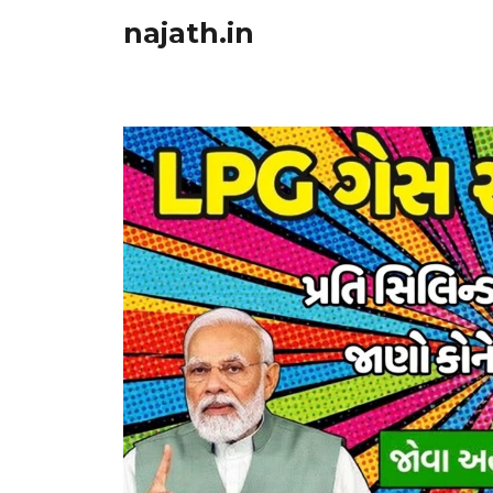
Skip
najath.in
to
content