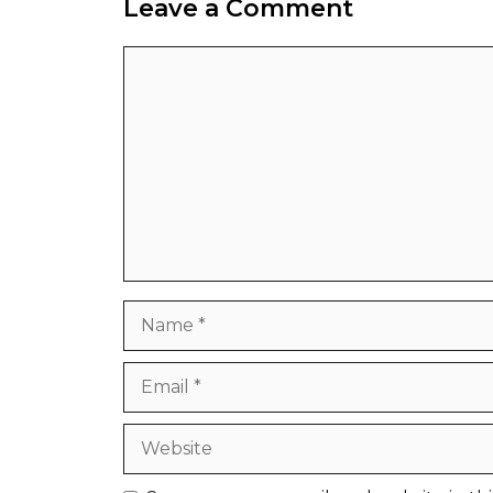
Leave a Comment
Comment
Name
Email
Website