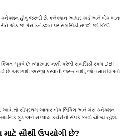
 કનેક્શન હોવું જરૂરી છે. કનેક્શન આધાર કાર્ડ અને બેંક ખાતા
ન્ય રીતે એક જ ગેસ કનેક્શન પર સબસિડી મળશે. જો KYC
પૂર્ણ કિંમત ચૂકવે છે. ત્યારબાદ નક્કી કરેલી સબસિડી રકમ DBT
ાં આવે છે. અલગથી અરજી કરવાની જરૂર નથી, જો તમામ વિગતો
 આવે, તો સૌપ્રથમ આધાર-બેંક લિંકિંગ અને ગેસ કનેક્શન
ાનિક ફૂડ અને સપ્લાય કચેરીનો સંપર્ક કરવો યોગ્ય રહેશે.
માટે સૌથી ઉપયોગી છે?