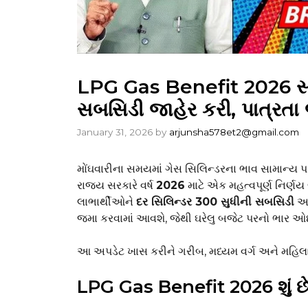
LPG Gas Benefit 2026 સત્
સબસિડી જાહેર કરી, પાત્રતા
January 31, 2026
by
arjunsha578et2@gmail.com
મોંઘવારીના સમયમાં ગેસ સિલિન્ડરના ભાવ સામાન્ય પરિ
રાજ્ય સરકારે વર્ષ
2026
માટે એક મહત્વપૂર્ણ નિર્ણય 
લાભાર્થીઓને
દર સિલિન્ડર ₹300 સુધીની સબસિડી
આપ
જમા કરવામાં આવશે, જેથી ઘરેલુ બજેટ પરનો ભાર ઓ
આ અપડેટ ખાસ કરીને ગરીબ, મધ્યમ વર્ગ અને મહિલાપ્
LPG Gas Benefit 2026 શું છ