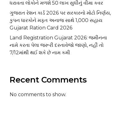
ધરાવતા લોકોને મળશે ₹50 લાખ સુધીનું વીમા કવર
ગુજરાત રેશન કાર્ડ 2026 પર સરકારનો મોટો નિર્ણય,
કુપન ધારકોને મફત અનાજ સાથે ₹1,000 સહાય
Gujarat Ration Card 2026
Land Registration Gujarat 2026: જમીનના
નામે કરતા પેલા જરૂરી દસ્તાવેજો જાણો, નહીં તો
7/12માંથી થઈ શકે છે નામ કમી
Recent Comments
No comments to show.