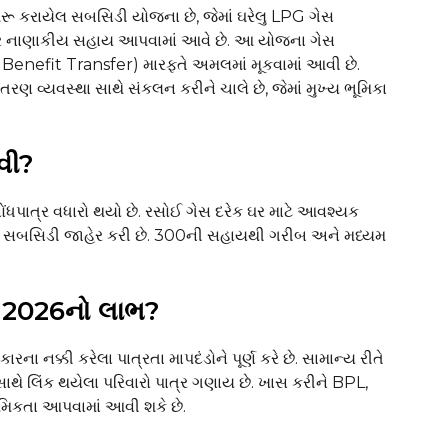
ૂ કરાયેલ સબસિડી યોજના છે, જેમાં ઘરેલુ LPG ગેસ
ી પર નાણાકીય સહાય આપવામાં આવે છે. આ યોજના ગેસ
 Benefit Transfer) મારફતે અમલમાં મૂકવામાં આવી છે.
તરણ વ્યવસ્થા સાથે સંકલન કરીને ચાલે છે, જેમાં મુખ્ય ભૂમિકા
વી?
 નોંધપાત્ર વધારો થયો છે. રસોઈ ગેસ દરેક ઘર માટે આવશ્યક
ી આ સબસિડી જાહેર કરી છે. ₹300ની સહાયથી ગરીબ અને મધ્યમ
 2026નો લાભ?
 નક્કી કરેલા પાત્રતા માપદંડોને પૂર્ણ કરે છે. સામાન્ય રીતે
ાથે લિંક થયેલા પરિવારો પાત્ર ગણાય છે. ખાસ કરીને BPL,
મિકતા આપવામાં આવી શકે છે.