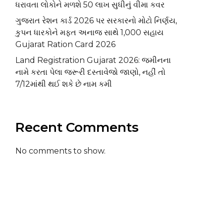
ધરાવતા લોકોને મળશે ₹50 લાખ સુધીનું વીમા કવર
ગુજરાત રેશન કાર્ડ 2026 પર સરકારનો મોટો નિર્ણય,
કુપન ધારકોને મફત અનાજ સાથે ₹1,000 સહાય
Gujarat Ration Card 2026
Land Registration Gujarat 2026: જમીનના
નામે કરતા પેલા જરૂરી દસ્તાવેજો જાણો, નહીં તો
7/12માંથી થઈ શકે છે નામ કમી
Recent Comments
No comments to show.