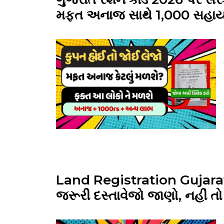
મફત અનાજ સાથે ₹1,000 સહા
Land Registration Gujarat 
જરૂરી દસ્તાવેજો જાણો, નહીં ત