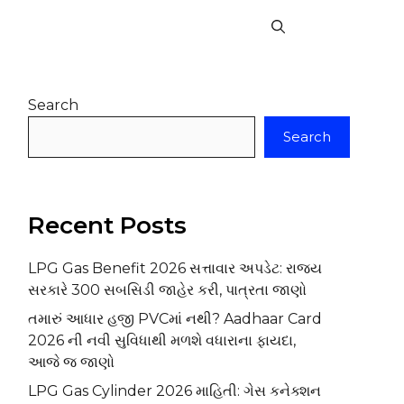
Search
Search
Recent Posts
LPG Gas Benefit 2026 સત્તાવાર અપડેટ: રાજ્ય
સરકારે ₹300 સબસિડી જાહેર કરી, પાત્રતા જાણો
તમારું આધાર હજી PVCમાં નથી? Aadhaar Card
2026 ની નવી સુવિધાથી મળશે વધારાના ફાયદા,
આજે જ જાણો
LPG Gas Cylinder 2026 માહિતી: ગેસ કનેક્શન