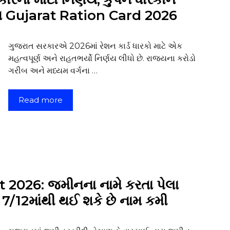
ય Gujarat Ration Card 2026
ગુજરાત સરકારએ 2026માં રેશન કાર્ડ ધારકો માટે એક
મહત્વપૂર્ણ અને રાહતભર્યો નિર્ણય લીધો છે. રાજ્યના કરોડો
ગરીબ અને મધ્યમ વર્ગના …
Read more
2026: જમીનના નામે કરતા પેલા
ો 7/12માંથી થઈ શકે છે નામ કમી