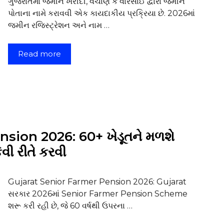
ગુજરાતમાં જમીન ખરીદી, વેચાણ કે વારસાઈ દ્વારા જમીન
પોતાના નામે કરાવવી એક કાયદાકીય પ્રક્રિયા છે. 2026માં
જમીન રજિસ્ટ્રેશન અને નામ …
Read more
sion 2026: 60+ ખેડૂતને મળશે
ી રીતે કરવી
Gujarat Senior Farmer Pension 2026: Gujarat
સરકાર 2026માં Senior Farmer Pension Scheme
શરૂ કરી રહી છે, જે 60 વર્ષથી ઉપરના …