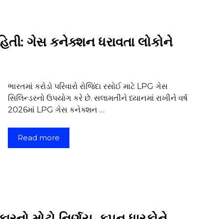
તી: ગેસ કનેક્શન ધરાવતા લોકોને
ભારતમાં કરોડો પરિવારો રોજિંદા રસોઈ માટે LPG ગેસ
સિલિન્ડરનો ઉપયોગ કરે છે. સલામતીને ધ્યાનમાં રાખીને વર્ષ
2026માં LPG ગેસ કનેક્શન …
Read more
ારનો મોટો નિર્ણય, કુપન ધારકોને