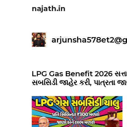
Skip
najath.in
to
content
arjunsha578et2@
LPG Gas Benefit 2026 સત્તાવ
સબસિડી જાહેર કરી, પાત્રતા જ