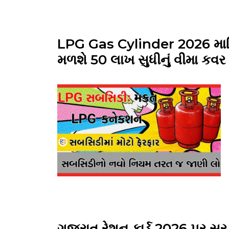
LPG Gas Cylinder 2026 માહિ
મળશે ₹50 લાખ સુધીનું વીમા કવર
ગુજરાત રેશન કાર્ડ 2026 પર સરક