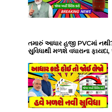
તમારું આધાર હજી PVCમાં નથ
સુવિધાથી મળશે વધારાના ફાયદ