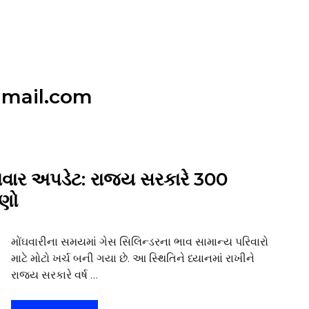
gmail.com
ાર અપડેટ: રાજ્ય સરકારે ₹300
ાણો
મોંઘવારીના સમયમાં ગેસ સિલિન્ડરના ભાવ સામાન્ય પરિવારો
માટે મોટો ખર્ચ બની ગયા છે. આ સ્થિતિને ધ્યાનમાં રાખીને
રાજ્ય સરકારે વર્ષ …