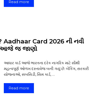
Read more
ી? Aadhaar Card 2026 ની નવી
ા, આજે જ જાણો
આધાર કાર્ડ આજે ભારતના દરેક નાગરિક માટે સૌથી
મહત્વપૂર્ણ ઓળખ દસ્તાવેજ બની ગયું છે. બેંકિંગ, સરકારી
યોજનાઓ, સબસિડી, સિમ કાર્ડ, …
Read more